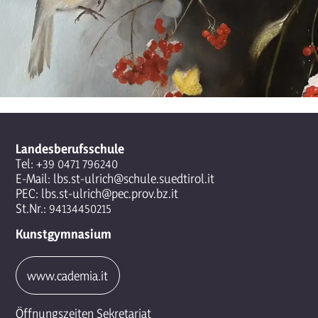
Landesberufsschule
Tel:
+39 0471 796240
E-Mail:
lbs.st-ulrich@schule.suedtirol.it
PEC:
lbs.st-ulrich@pec.prov.bz.it
St.Nr.: 94134450215
Kunstgymnasium
www.cademia.it
Öffnungszeiten Sekretariat