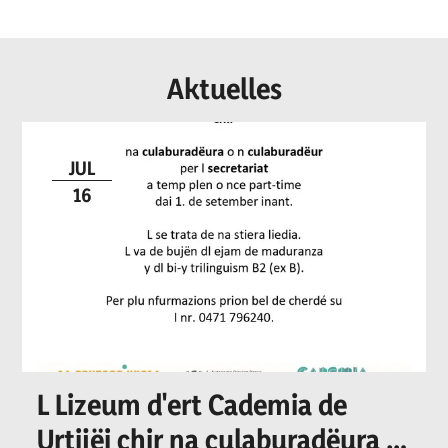
Aktuelles
JUL
16
L Lizeum d'ert Cademia de
Urtijëi chir na culaburadëura o