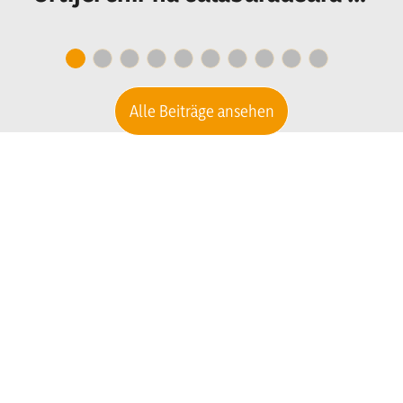
n culaburadëur per I
secretariat
Alle Beiträge ansehen