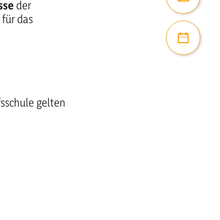
sse
der
für das
Projekte
fsschule gelten