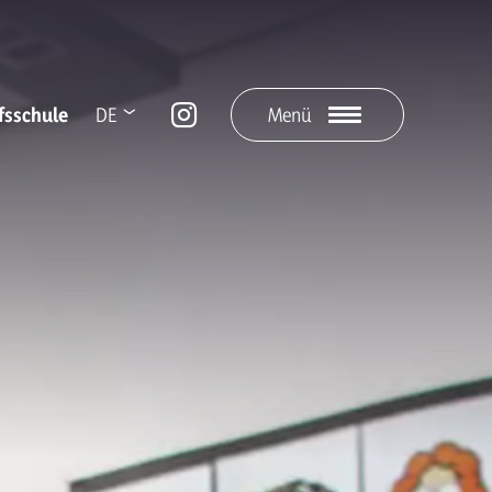
fsschule
DE
Menü
IT
LA