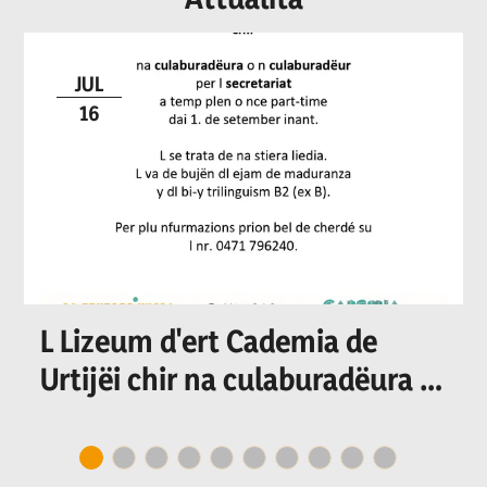
JUL
16
L Lizeum d'ert Cademia de
Urtijëi chir na culaburadëura o
n culaburadëur per I
secretariat