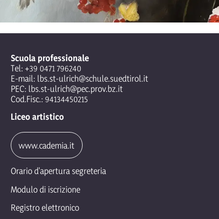
Scuola professionale
Tel:
+39 0471 796240
E-mail:
lbs.st-ulrich@schule.suedtirol.it
PEC:
lbs.st-ulrich@pec.prov.bz.it
Cod.Fisc.: 94134450215
Liceo artistico
www.cademia.it
Orario d'apertura segreteria
Modulo di iscrizione
Registro elettronico