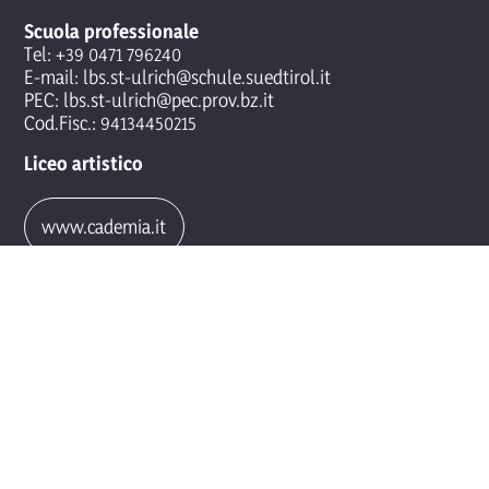
Scuola professionale
Tel:
+39 0471 796240
E-mail:
lbs.st-ulrich@schule.suedtirol.it
PEC:
lbs.st-ulrich@pec.prov.bz.it
Cod.Fisc.: 94134450215
Liceo artistico
www.cademia.it
Orario d'apertura segreteria
Modulo di iscrizione
Registro elettronico
© 2026 Scuola professionale per l'artigianato artistico - Ortisei Val