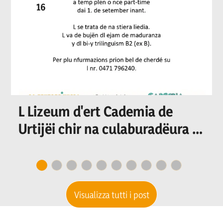
16
L Lizeum d'ert Cademia de
Urtijëi chir na culaburadëura o
n culaburadëur per I
secretariat
Visualizza tutti i post