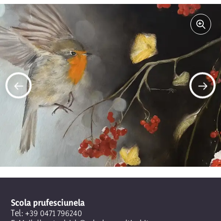
Scola prufesciunela
Tel:
+39 0471 796240