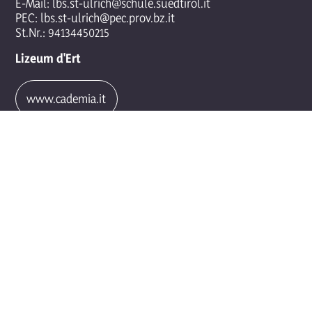
E-Mail:
lbs.st-ulrich@schule.suedtirol.it
PEC:
lbs.st-ulrich@pec.prov.bz.it
St.Nr.: 94134450215
Lizeum d'Ert
www.cademia.it
Orar de secretariat
Formuleres de iscrizion
Register digitel
© 2026 Scola prufesciunela per l'artejanat artistich - Urtijëi
Gherdëina Sudtirol
Colophon
Privacy & Cookies