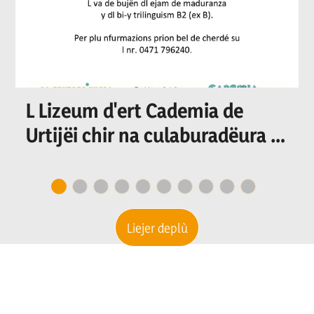
L Lizeum d'ert Cademia de
Urtijëi chir na culaburadëura o
n culaburadëur per I
secretariat
Liejer deplù