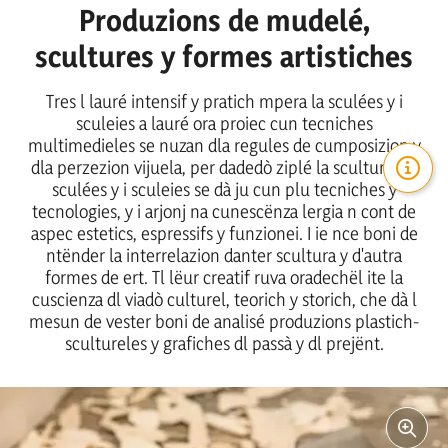
Produzions de mudelé,
scultures y formes artistiches
Tres l lauré intensif y pratich mpera la sculées y i
sculeies a lauré ora proiec cun tecniches
multimedieles se nuzan dla regules de cumposizion y
dla perzezion vijuela, per dadedò ziplé la scultura. La
sculées y i sculeies se dà ju cun plu tecniches y
tecnologies, y i arjonj na cunescënza lergia n cont de
aspec estetics, espressifs y funzionei. I ie nce boni de
ntënder la interrelazion danter scultura y d'autra
formes de ert. Tl lëur creatif ruva oradechël ite la
cuscienza dl viadò culturel, teorich y storich, che dà l
mesun de vester boni de analisé produzions plastich-
scultureles y grafiches dl passà y dl prejënt.