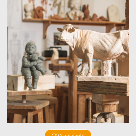
Ciarië deplù