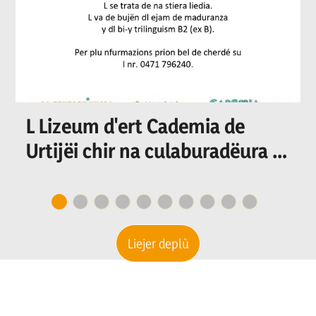
L Lizeum d'ert Cademia de
Urtijëi chir na culaburadëura o
n culaburadëur per I
secretariat
Liejer deplù