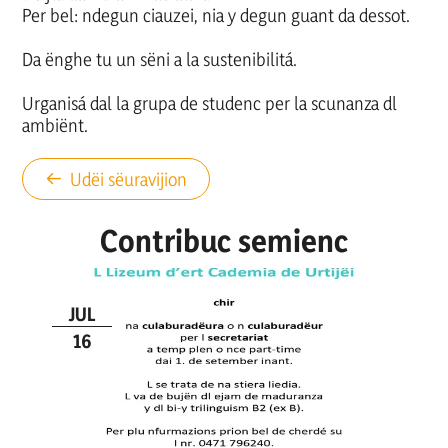
Per bel: ndegun ciauzei, nia y degun guant da dessot.
Da ënghe tu un sëni a la sustenibilitá.
Urganisá dal la grupa de studenc per la scunanza dl
ambiënt.
Udëi sëuravijion
Contribuc semienc
JUL
16