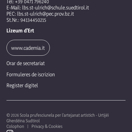
Tel:
+39 0471 796240
E-Mail:
lbs.st-ulrich@schule.suedtirol.it
PEC:
lbs.st-ulrich@pec.prov.bz.it
St.Nr.: 94134450215
Lizeum d'Ert
www.cademia.it
Orar de secretariat
Formuleres de iscrizion
Register digitel
© 2026 Scola prufesciunela per l'artejanat artistich - Urtijëi
Gherdëina Sudtirol
Colophon
Privacy & Cookies