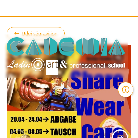
Menù
Udëi sëuravijion