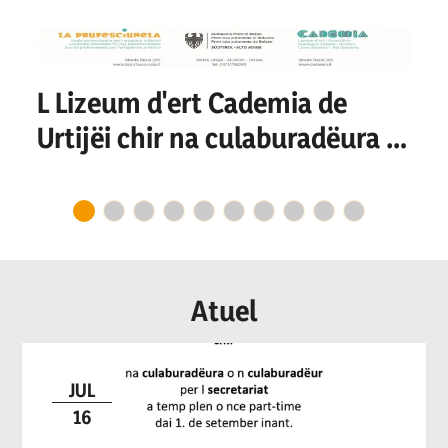
L Lizeum d'ert Cademia de
Urtijëi chir na culaburadëura o
n culaburadëur per I
secretariat
Atuel
JUL
16