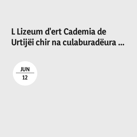
L Lizeum d'ert Cademia de
Urtijëi chir na culaburadëura o
n culaburadëur per I
secretariat
JUN
12