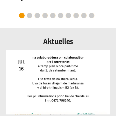
n culaburadëur per I
secretariat
Aktuelles
JUL
16