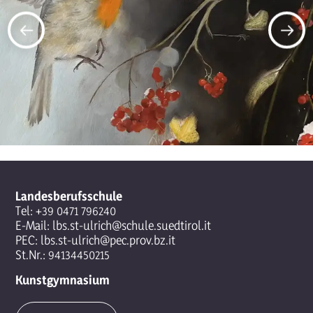
Landesberufsschule
Tel:
+39 0471 796240
E-Mail:
lbs.st-ulrich@schule.suedtirol.it
PEC:
lbs.st-ulrich@pec.prov.bz.it
St.Nr.: 94134450215
Kunstgymnasium