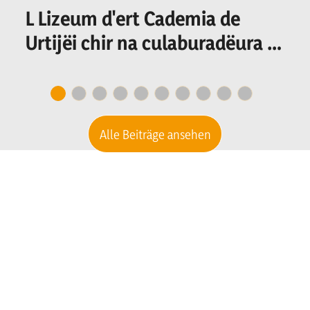
L Lizeum d'ert Cademia de
Urtijëi chir na culaburadëura o
n culaburadëur per I
secretariat
Alle Beiträge ansehen