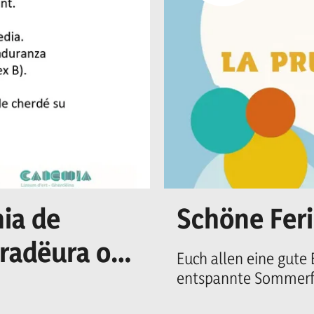
ia de
Schöne Fer
uradëura o n
Euch allen eine gute
entspannte Sommerfe
cretariat