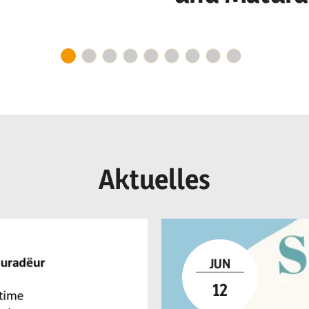
o n
und Erfolg!
r I
Aktuelles
JUN
12