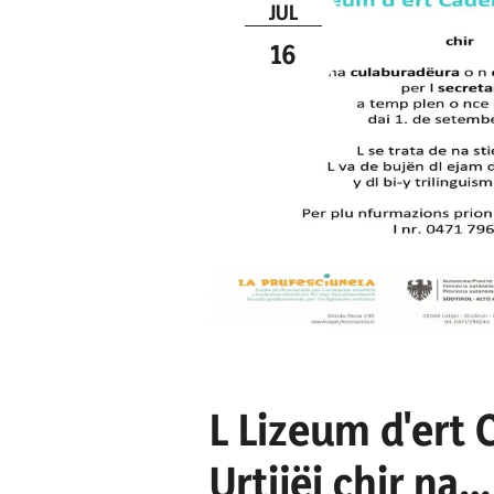
JUL
16
L Lizeum d'ert
Urtijëi chir na