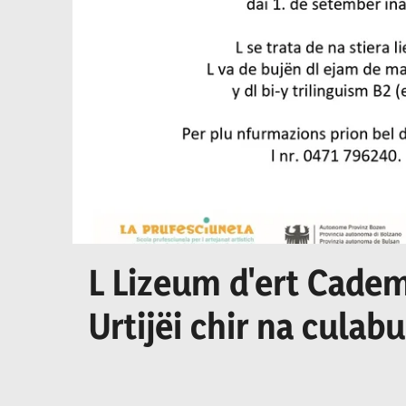
L Lizeum d'ert Cadem
Urtijëi chir na culab
culaburadëur per I se