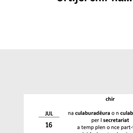
culaburadëura 
culaburadëur pe
secretariat
JUL
16