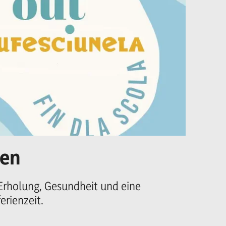
ien
Un
Ma
 Erholung, Gesundheit und eine
rienzeit.
Er