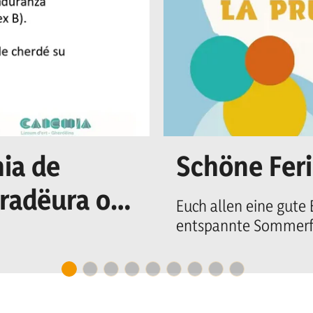
ia de
Schöne Fer
uradëura o n
Euch allen eine gute
entspannte Sommerfe
cretariat