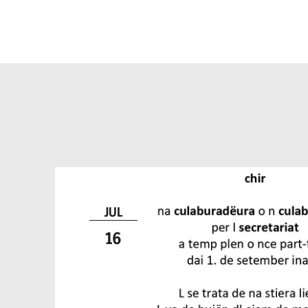
culaburadëur pe
secretariat
JUL
16