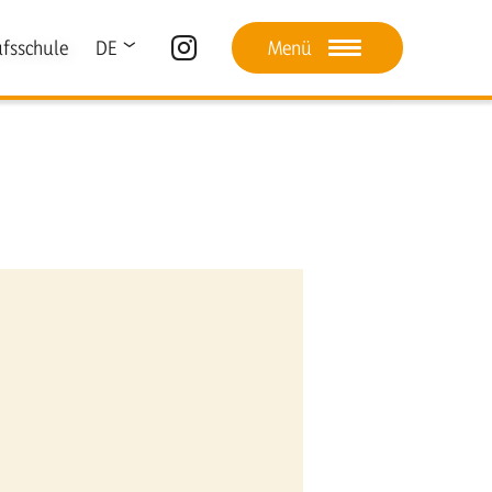
fsschule
DE
Menü
IT
LA