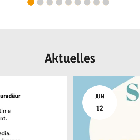
r I
Aktuelles
JUN
12