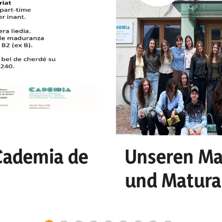
 Cademia de
Unseren Ma
und Matura
o n
und Erfolg!