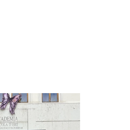
JUN
12