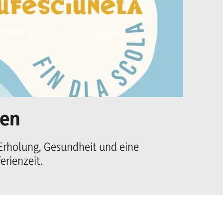
ien
Un
Ma
 Erholung, Gesundheit und eine
rienzeit.
Er