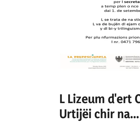
L Lizeum d'ert
Urtijëi chir na
culaburadëura 