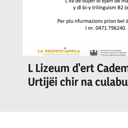
L Lizeum d'ert Cadem
Urtijëi chir na culab
culaburadëur per I se