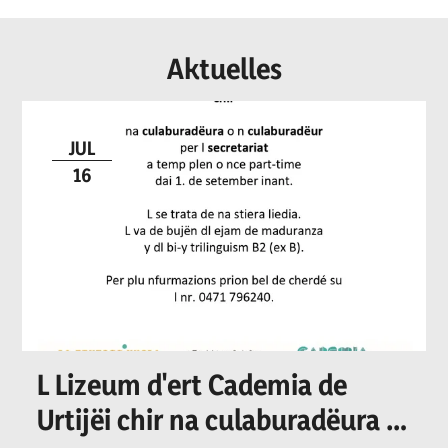
Aktuelles
JUL
16
L Lizeum d'ert Cademia de
Urtijëi chir na culaburadëura o