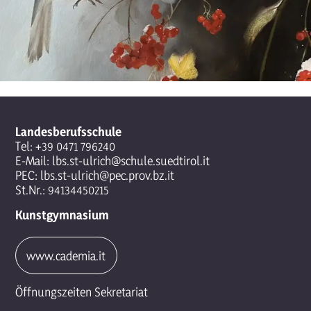
Landesberufsschule
Tel:
+39 0471 796240
E-Mail:
lbs.st-ulrich@schule.suedtirol.it
PEC:
lbs.st-ulrich@pec.prov.bz.it
St.Nr.: 94134450215
Kunstgymnasium
www.cademia.it
Öffnungszeiten Sekretariat