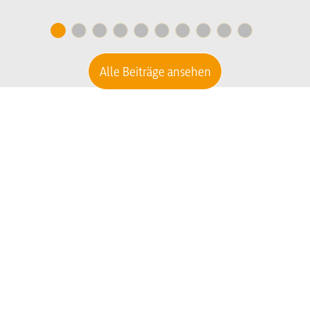
n culaburadëur per I
secretariat
Alle Beiträge ansehen