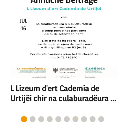
JUL
16
L Lizeum d'ert Cademia de
Urtijëi chir na culaburadëura o
n culaburadëur per I
secretariat