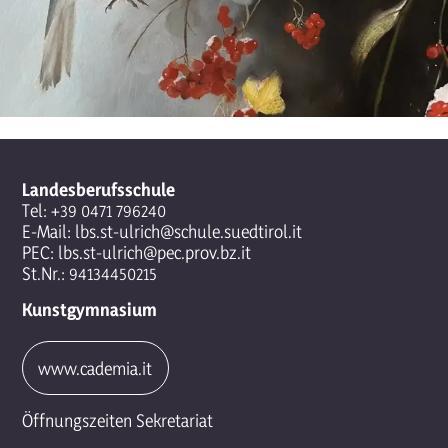
Landesberufsschule
Tel:
+39 0471 796240
E-Mail:
lbs.st-ulrich@schule.suedtirol.it
PEC:
lbs.st-ulrich@pec.prov.bz.it
St.Nr.: 94134450215
Kunstgymnasium
www.cademia.it
Öffnungszeiten Sekretariat