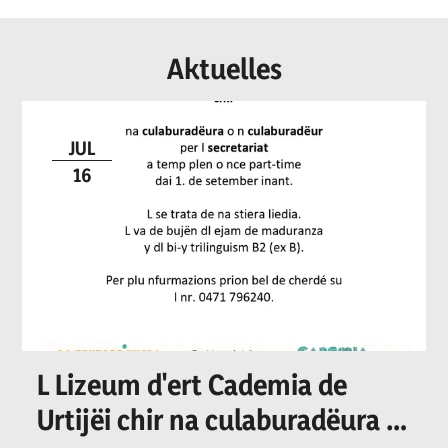
Aktuelles
JUL
16
L Lizeum d'ert Cademia de
Urtijëi chir na culaburadëura o