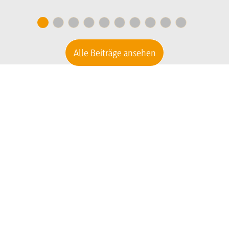
n culaburadëur per I
secretariat
Alle Beiträge ansehen