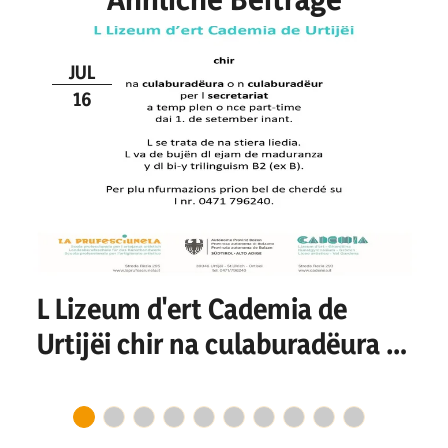
JUL
16
L Lizeum d'ert Cademia de
Urtijëi chir na culaburadëura o
n culaburadëur per I
secretariat