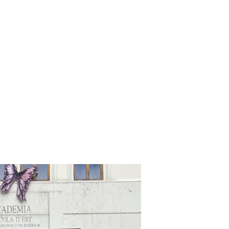
JUN
12