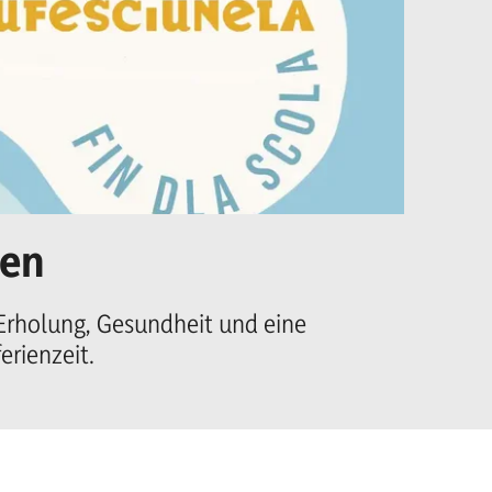
ien
Un
Ma
 Erholung, Gesundheit und eine
rienzeit.
Er