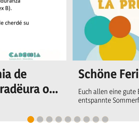
ia de
Schöne Fer
uradëura o n
Euch allen eine gute
entspannte Sommerfe
cretariat