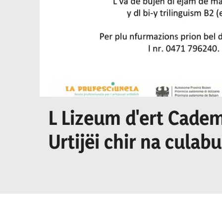
L Lizeum d'ert Cadem
Urtijëi chir na culab
culaburadëur per I se