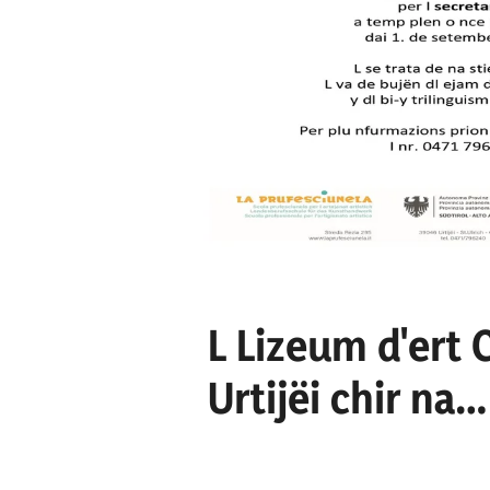
L Lizeum d'ert
Urtijëi chir na
culaburadëura 