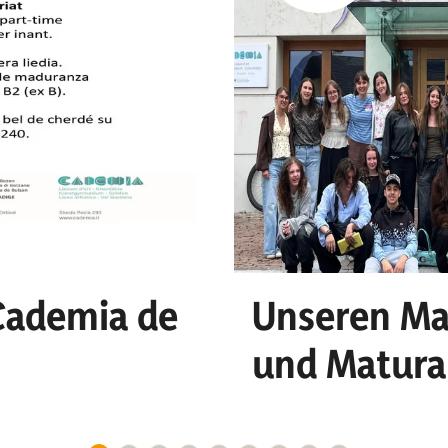
 Cademia de
Unseren Ma
und Matura
o n
und Erfolg!