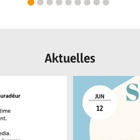
r I
Aktuelles
JUN
12