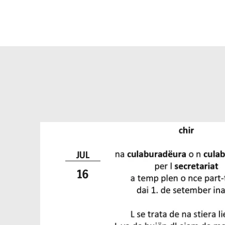
culaburadëur pe
secretariat
JUL
16