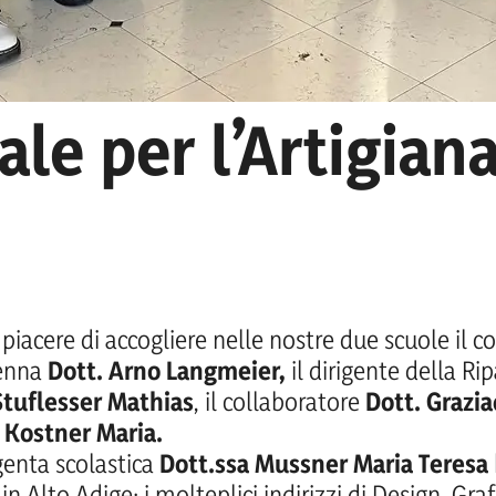
tico e alla Scuola
ale per l’Artigian
piacere di accogliere nelle nostre due scuole il c
ienna
Dott. Arno Langmeier,
il dirigente della R
Stuflesser Mathias
, il collaboratore
Dott. Grazia
 Kostner Maria.
igenta scolastica
Dott.ssa Mussner Maria Teresa
n Alto Adige: i molteplici indirizzi di Design, Grafi