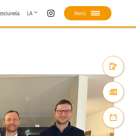
esciunela
LA
Menù
DE
IT
Register digi
Atuel
Proiec