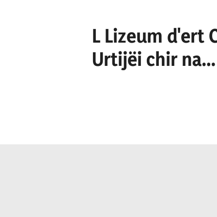
L Lizeum d'ert
Urtijëi chir na
culaburadëura 
culaburadëur pe
secretariat