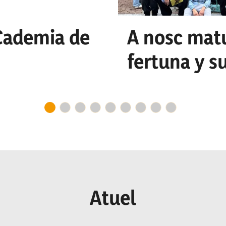
 Cademia de
A nosc mat
fertuna y s
o n
r I
Atuel