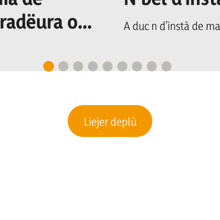
uradëura o n
A duc n d’instà de ma
cretariat
Liejer deplù