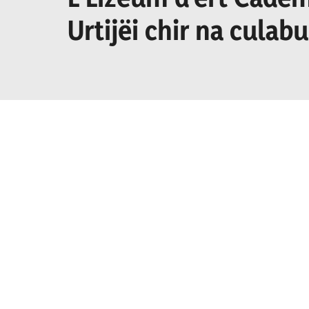
Urtijëi chir na culab
culaburadëur per I se