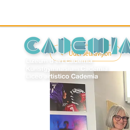
Udëi sëuravijion