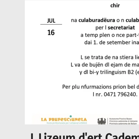
JUL
16
L Lizeum d'ert Cadem