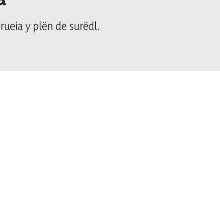
fe
rueia y plën de surëdl.