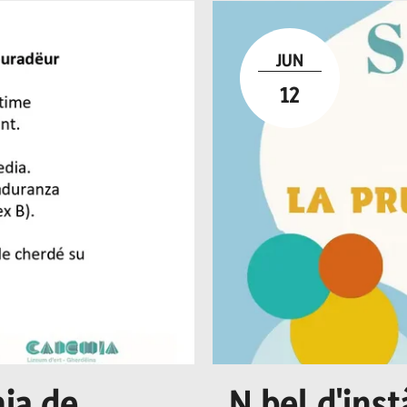
JUN
12
ia de
N bel d'inst