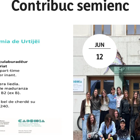
Contribuc semienc
JUN
12